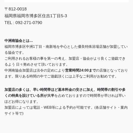
〒812-0018
福岡県福岡市博多区住吉1丁目5-3
TEL : 092-271-0790
中洲南協会とは…
福岡市博多区中洲1丁目・南新地を中心とした優良特殊浴場店舗が加盟してい
る協会です。
ご利用されるお客様の事を第一の考え、加盟店・協会がより良くご遊戯でき
るよう 日々努めさせて頂いております。
中洲南協会加盟店は法令の定めにより
営業時間24:00まで
の店舗となっており
ます。限りある時間の中でご遊戯頂くには上手なご利用がお勧めです。
加盟店の多くは、早い時間帯ほど基本料金の安さに加え、時間帯の割引や多
くの特典を設けている所が大半
を占めておりますので時間帯が早ければ早い
ほどお得になります。
加盟店によっては電話・WEB等による予約が可能です。(各店舗サイト・案内
サイト等で)