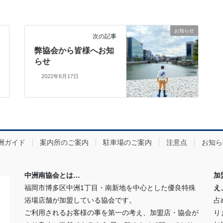
お知らせ
次の記事
弊協会から皆様へお知
らせ
2022年6月17日
洲ガイド
案内所のご案内
駐車場のご案内
注意点
お知ら
中洲南協会とは…
加
福岡市博多区中洲1丁目・南新地を中心とした優良特殊
え
浴場店舗が加盟している協会です。
占
ご利用されるお客様の事を第一の考え、加盟店・協会が
り