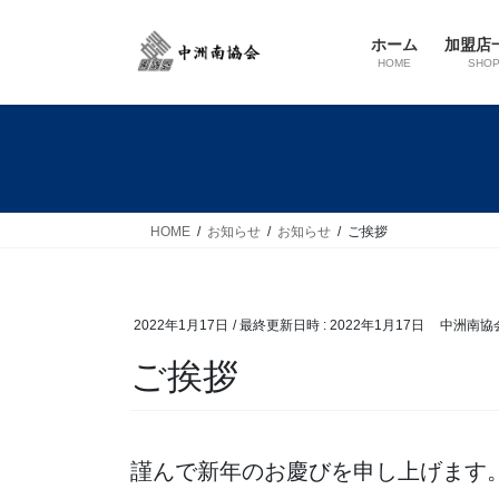
コ
ナ
ン
ビ
ホーム
加盟店
テ
ゲ
HOME
SHO
ン
ー
ツ
シ
へ
ョ
ス
ン
キ
に
ッ
移
HOME
お知らせ
お知らせ
ご挨拶
プ
動
2022年1月17日
/ 最終更新日時 :
2022年1月17日
中洲南協
ご挨拶
謹んで新年のお慶びを申し上げます