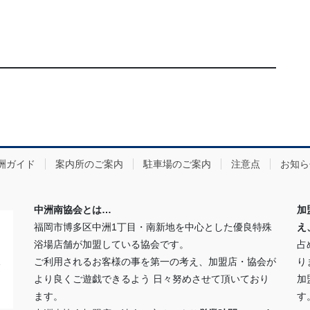
洲ガイド
案内所のご案内
駐車場のご案内
注意点
お知ら
中洲南協会とは…
加
福岡市博多区中洲1丁目・南新地を中心とした優良特殊
え
浴場店舗が加盟している協会です。
占
ご利用されるお客様の事を第一の考え、加盟店・協会が
り
より良くご遊戯できるよう 日々努めさせて頂いており
加
ます。
す