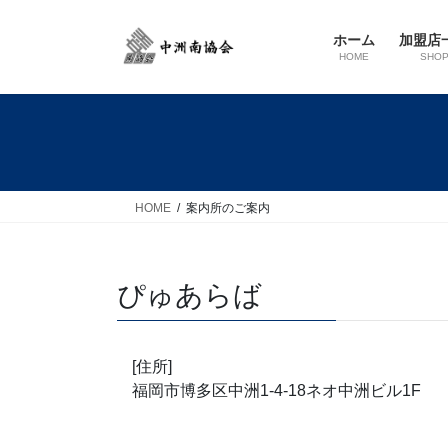
コ
ナ
ン
ビ
ホーム
加盟店
テ
ゲ
HOME
SHO
ン
ー
ツ
シ
へ
ョ
ス
ン
キ
に
ッ
移
HOME
案内所のご案内
プ
動
ぴゅあらば
[住所]
福岡市博多区中洲1-4-18ネオ中洲ビル1F