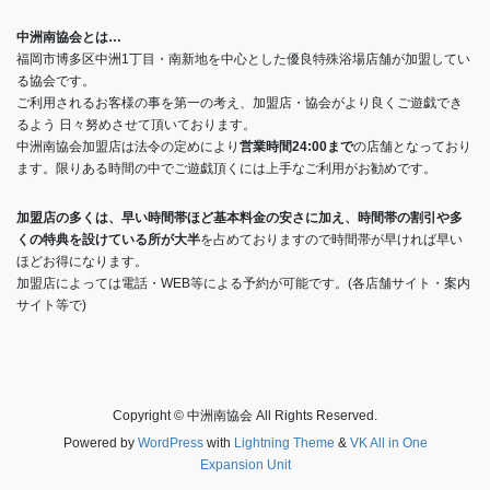
中洲南協会とは…
福岡市博多区中洲1丁目・南新地を中心とした優良特殊浴場店舗が加盟してい
る協会です。
ご利用されるお客様の事を第一の考え、加盟店・協会がより良くご遊戯でき
るよう 日々努めさせて頂いております。
中洲南協会加盟店は法令の定めにより
営業時間24:00まで
の店舗となっており
ます。限りある時間の中でご遊戯頂くには上手なご利用がお勧めです。
加盟店の多くは、早い時間帯ほど基本料金の安さに加え、時間帯の割引や多
くの特典を設けている所が大半
を占めておりますので時間帯が早ければ早い
ほどお得になります。
加盟店によっては電話・WEB等による予約が可能です。(各店舗サイト・案内
サイト等で)
Copyright © 中洲南協会 All Rights Reserved.
Powered by
WordPress
with
Lightning Theme
&
VK All in One
Expansion Unit